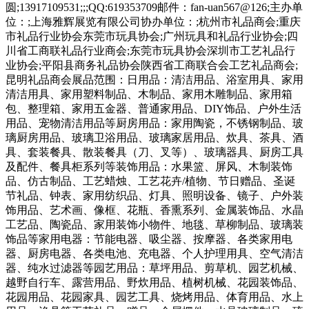
圆;13917109531;;;QQ:619353709邮件：fan-uan567@126;主办单
位：;上海雅辉展览有限公司协办单位：;杭州市礼品商会;重庆
市礼品行业协会东莞市玩具协会;广州玩具和礼品行业协会;四
川省工商联礼品行业商会;东莞市玩具协会深圳市工艺礼品行
业协会;平阳县商务礼品协会陕西省工商联合会工艺礼品商会;
昆明礼品商会展品范围：日用品：清洁用品、浴室用具、家用
清洁用具、家用塑料制品、木制品、家用木雕制品、家用箱
包、整理箱、家用五金器、普通家用品、DIY饰品、户外生活
用品、宠物清洁用品等厨房用品：家用陶瓷，不锈钢制品、玻
璃厨房用品、玻璃卫浴用品、玻璃家居用品、炊具、茶具、酒
具、套装餐具、散装餐具（刀、叉等）、玻璃器具、厨房工具
及配件、餐具柜系列等装饰用品：水果篮、屏风、木制装饰
品、仿古制品、工艺蜡烛、工艺花卉/植物、节日赠品、圣诞
节礼品、钟表、家用纺织品、灯具、照明设备、镜子、户外装
饰用品、艺术画、像框、花瓶、香熏系列、金属装饰品、水晶
工艺品、陶瓷品、家用装饰小物件、地毯、草柳制品、玻璃装
饰品等家用电器：节能电器、吸尘器、按摩器、各类家用电
器、厨房电器、各类电池、充电器、个人护理用具、空气清洁
器、纯水过滤器等园艺用品：草坪用品、剪草机、园艺机械、
越野自行车、露营用品、野炊用品、植树机械、花园装饰品、
花园用品、花园家具、园艺工具、烧烤用品、体育用品、水上