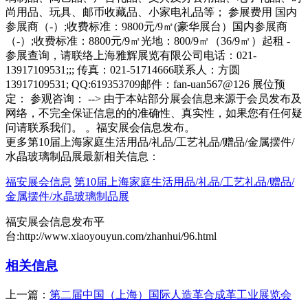
尚用品、玩具、邮币收藏品、小家电礼品等； 参展费用 国内
参展商（-）;收费标准：9800元/9㎡(豪华展台）国内参展商
（-）;收费标准：8800元/9㎡光地：800/9㎡（36/9㎡）起租 -
参展查询，请联络上海雅辉展览有限公司电话：021-
13917109531;;; 传真：021-51714666联系人：方圆
13917109531; QQ:619353709邮件：fan-uan567@126 展位预
定： 参观咨询： --> 由于本站部分展会信息来源于会员发布及
网络，不完全保证信息的的准确性、真实性，如果您有任何疑
问请联系我们。 。福安展会信息发布。
更多第10届上海家庭生活用品/礼品/工艺礼品/赠品/金属摆件/
水晶玻璃制品展最新相关信息：
福安展会信息
第10届上海家庭生活用品/礼品/工艺礼品/赠品/
金属摆件/水晶玻璃制品展
福安展会信息发布平
台:http://www.xiaoyouyun.com/zhanhui/96.html
相关信息
上一篇：
第二届中国（上海）国际人造革合成革工业展览会