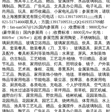
用品、渔具等工艺礼品、赠品、金属摆件、水晶玻璃制品、琉
璃制品、陶艺品、广告礼品、文具及办公用品、电子礼品、时
尚用品、玩具、邮币收藏品、小家电礼品等；参展查询，请联
络上海雅辉展览有限公司电话：021-13917109531;;;;;;;传真：
021-51714666联系人：方圆;13917109531;;;QQ:619353709邮
件：fan-uan567@126;国内参展商（-）;收费标准：9800元/9㎡
(豪华展台）国内参展商（-）;收费标准：8800元/9㎡光地：
800/9㎡（36/9㎡）起租 参展范围 家用陶瓷，不锈钢制品、玻
璃厨房用品、玻璃卫浴用品、玻璃家居用品、炊具、茶具、酒
具、套装餐具、散装餐具（刀、叉等）、玻璃器具、厨房工具
及配件、餐具柜系列等装饰用品：水果篮、屏风、木制装饰
品、仿古制品、工艺蜡烛、工艺花卉/植物、节日赠品、圣诞
节礼品、钟表、家用纺织品、灯具、照明设备、镜子、户外装
饰用品、艺术画、像框、花瓶、香熏系列、金属装饰品、水晶
工艺品、陶瓷品、家用装饰小物件、地毯、草柳制品、玻璃装
饰品等家用电器：节能电器、吸尘器、按摩器、各类家用电
器、厨房电器、各类电池、充电器、个人护理用具、空气清洁
器、纯水过滤器等园艺用品：草坪用品、剪草机、园艺机械、
越野自行车、露营用品、野炊用品、植树机械、花园装饰品、
花园用品、花园家具、园艺工具、烧烤用品、体育用品、水上
用品、渔具等工艺礼品、赠品、金属摆件、水晶玻璃制品、琉
璃制品、陶艺品、广告礼品、文具及办公用品、电子礼品、时