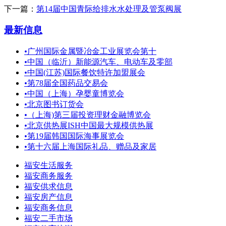
下一篇：
第14届中国青际给排水水处理及管泵阀展
最新信息
•
广州国际金属暨冶金工业展览会第十
•
中国（临沂）新能源汽车、电动车及零部
•
中国(江苏)国际餐饮特许加盟展会
•
第78届全国药品交易会
•
中国（上海）孕婴童博览会
•
北京图书订货会
•
（上海)第三届投资理财金融博览会
•
北京供热展ISH中国最大规模供热展
•
第19届韩国国际海事展览会
•
第十六届上海国际礼品、赠品及家居
福安生活服务
福安商务服务
福安供求信息
福安房产信息
福安商务信息
福安二手市场