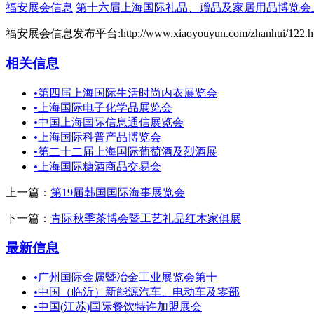
福安展会信息
第十六届上海国际礼品、赠品及家居用品博览会
福安展会信息发布平台:http://www.xiaoyouyun.com/zhanhui/122.h
相关信息
•
第四届上海国际生活时尚内衣展览会
•
上海国际电子化学品展览会
•
中国上海国际信息通信展览会
•
上海国际科普产品博览会
•
第二十二届上海国际葡萄酒及烈酒展
•
上海国际糖酒商品交易会
上一篇：
第19届韩国国际海事展览会
下一篇：
青际秋季茶博会暨工艺礼品红木家俱展
最新信息
•
广州国际金属暨冶金工业展览会第十
•
中国（临沂）新能源汽车、电动车及零部
•
中国(江苏)国际餐饮特许加盟展会