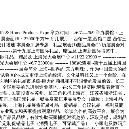
过市场选择的产品及品牌，有效协助买家捕捉潮流趋势，汲取灵感，规划品线，寻找优秀品牌、创意设计、实力工厂及优质供应商，建立联系、发展合作和定制采购。; 参展范围 工艺礼品促销广告类/低价定制促销品电子（消费电子、可穿戴产品）、小家电及数码产品杯壶厨具文具及文化用品家庭用品（伞、餐厨、家居、服装、毛巾、户外、玩具、母婴、汽车用品）智能科技类礼品（智能手环、智能扫地机、智能穿戴、智能-、智能台灯）家居用品（家居日用及装饰品、收纳用品、家装用品、软装饰品）箱包、皮具五金工具类生活电器、厨房电器健康食品、节令食品家纺运动及休闲旅游用品、旅游纪念品品牌产品收藏品赠品类服装定制类钟表陶瓷、水晶及玻璃制品珠宝及时尚饰品;包装及纸制品新奇特礼品、原创创意类动漫授权、卡通玩具;（一）文化产业成果综合展区组团类、文化品牌企业类、投融资项目交易类和文化新业态类（二）工艺美术精品展区传统工艺美术展：玉雕精品中国工艺美术大师精品陶瓷紫砂艺术工艺品艺术品收藏品红木艺术及雕塑工艺品民族民间民俗工艺刺绣编织工艺品珠宝首饰玉石当代艺术展：当代艺术作品，参展作品包括海内外知名画廊-的当代艺术精品，展示中外各大美术门类和派系的艺术精品，包括中外油画、中国画、当代青年艺术、书法、水彩、版画和雕塑等（三）文物古玩博物馆展区博物馆、博物馆相关的展陈设计装饰文物复制与打印古玩、古玩杂件、字画、文房四宝、古籍等（四）非遗展示展区非物质文化遗产传统技艺展世界非遗传承人名作展民间美术技艺类、手工瓷器技艺类、刺绣类、雕刻与编织类和海外非物质文化遗产类（五）;一带一路;国际展区邀请;一带一路;沿线国家及相关城市、部分文化名企参展（六）文化休闲、文创音乐展区佛禅茶香展-邀请国内外茶叶、