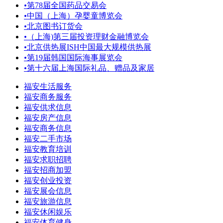
•
第78届全国药品交易会
•
中国（上海）孕婴童博览会
•
北京图书订货会
•
（上海)第三届投资理财金融博览会
•
北京供热展ISH中国最大规模供热展
•
第19届韩国国际海事展览会
•
第十六届上海国际礼品、赠品及家居
福安生活服务
福安商务服务
福安供求信息
福安房产信息
福安商务信息
福安二手市场
福安教育培训
福安求职招聘
福安招商加盟
福安创业投资
福安展会信息
福安旅游信息
福安休闲娱乐
福安体育健身