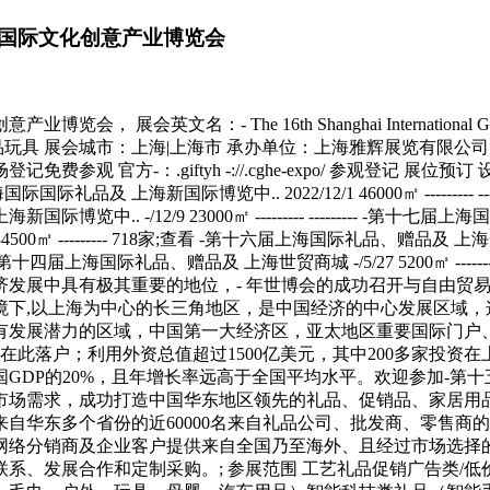
国际文化创意产业博览会
6/8 5200㎡ --------- 171家;查看 -第十四届上海国际礼品、赠品及 上海世贸商城 -/5/27 5200㎡ --------- --------- 展会简介 上海--世界的;东方明珠;，作为中国最大的经济、文化、金融中心，也是国际著名的时尚之都，在中国的经济发展中具有极其重要的地位，- 年世博会的成功召开与自由贸易试验区的-成立更使上海的经济、文化及科技又上一个台阶。在上海国际金融中心建设及上海自由贸易试验区联动发展的大环境下,以上海为中心的长三角地区，是中国经济的中心发展区域，这地区的礼品市场蕴-巨大的商机和不可限量的发展前景。长三角洲是我国目前经济发展速度最快经济总量均规模最大、最具有发展潜力的区域，中国第一大经济区，亚太地区重要国际门户、全球重要的先进制造业基地，在;长三角经济圈;聚集着近百个工业产值超过100亿元的产业园区；世界500强企业有近400多家在此落户；利用外资总值超过1500亿美元，其中200多家投资在上海，81家投资在苏州。长三角包括上海市、江苏省和浙江省，长江三角洲经济圈是全国最大的经济圈，其经济总量相当于全国GDP的20%，且年增长率远高于全国平均水平。欢迎参加-第十五届上海国际礼品、赠品及家居用品展览会（简称：上海礼品展），上海礼品展根植上海，辐射华东，整合优势资源，深挖市场需求，成功打造中国华东地区领先的礼品、促销品、家居用品展。-上海礼品展将汇聚礼品、促销品、会议礼品、福利及商务礼品、工艺品、家居用品等众多品类的供应商及制造商，为来自华东多个省份的近60000名来自礼品公司、批发商、零售商的专业观众和买家提供观摩样品、洽谈合作的高效平台。展会为江浙沪及周边地区的礼品渠道批发商、经销商、传统零售商、网络分销商及企业客户提供来自全国乃至海外、且经