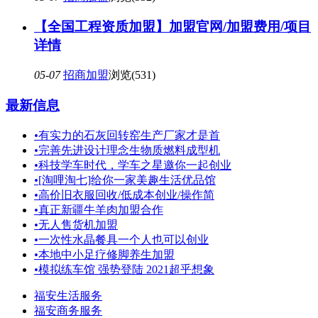
【全国工程资质加盟】加盟官网/加盟费用/项目
详情
05-07
招商加盟
浏览(531)
最新信息
•
有实力的石灰回转窑生产厂家才是首
•
完善先进设计理念生物质燃料成型机
•
科技学车时代，学车之星邀你一起创业
•
[淘哩淘七]给你一家美趣生活优品馆
•
高价旧衣服回收/低成本创业/操作简
•
真正新疆牛羊肉加盟合作
•
无人售货机加盟
•
一次性水晶餐具一个人也可以创业
•
本地中小足疗修脚养生加盟
•
模拟练车馆 强势登陆 2021超乎想象
福安生活服务
福安商务服务