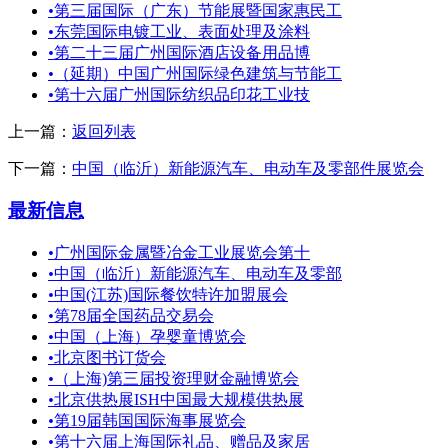
•
第三届国际（广东）节能展暨国家惠民工
•
东莞国际电镀工业、表面处理及涂料
•
第二十三届广州国际酒店设备用品博
•
（延期）中国广州国际绿色建筑与节能工
•
第十六届广州国际纺织品印花工业技
上一篇：
返回列表
下一篇：
中国（临沂）新能源汽车、电动车及零部件展览会
最新信息
•
广州国际金属暨冶金工业展览会第十
•
中国（临沂）新能源汽车、电动车及零部
•
中国(江苏)国际餐饮特许加盟展会
•
第78届全国药品交易会
•
中国（上海）孕婴童博览会
•
北京图书订货会
•
（上海)第三届投资理财金融博览会
•
北京供热展ISH中国最大规模供热展
•
第19届韩国国际海事展览会
•
第十六届上海国际礼品、赠品及家居