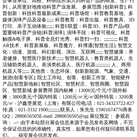
企事业单位、高校、科研院所加入到科普产品的研发、生产行
列，从而更好地推动科普产业发展。 参展范围 [创新科普]; 科
普创新：科技科普最新成果;;;;;; 科普场馆：科普教育基地、多
媒体演绎产品及设备;;;;;; 科普教育：科普出版、科普教具、3D
打印、亲子互动体验;;;;;; 科普E联盟：科普3D、科普产品e联
盟重铸科普产业链[科普演绎]; 演绎手段：科普可视化、科普
触摸&电子屏、科普全息灯光秀、科普扫一扫、;;;;;;;;;;; 科普
AR技术、科普新展板、科普魔方、科博通[智慧生活]; 智慧文
化：动漫、游戏、科幻影视、演出、互联网;;;;;; 智慧健康：养
老健身、智慧医疗新技术;;;;;; 智慧机器人：教育类机器人、生
活辅助类机器人、表演类机器人、医疗机器;;;;;;;;;;;; 人、商用
机器人等;;;;;; 其他类：生态环保、创新新能源、气象、交通、
旅游[创客专区]; 院士工作站、创客、创新工作室、智能硬件
产品[智慧新地标] 智慧社区、智慧村庄、智慧商圈、智慧园
区、智慧新城 参展费用 国内标摊：13000元/个元/个国外标
摊：3800美元/个国内特装：1200元/㎡元/㎡国外特装：3200美
元/㎡ - 沪鑫堡展览（上海）有限公司电;话：021-34323722-827
传;真：021-3332 1900;;;;;;;;;;联系人：朱先生 15901674776商务
QQ：2880656505E-mail: 2880656505@qq 展位预定： 参观咨
询： --> 由于本站部分展会信息来源于会员发布及网络，不完
全保证信息的的准确性、真实性，如果您有任何疑问请联系我
们。 。福安展会信息发布。