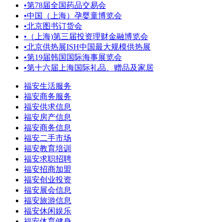
•
第78届全国药品交易会
•
中国（上海）孕婴童博览会
•
北京图书订货会
•
（上海)第三届投资理财金融博览会
•
北京供热展ISH中国最大规模供热展
•
第19届韩国国际海事展览会
•
第十六届上海国际礼品、赠品及家居
福安生活服务
福安商务服务
福安供求信息
福安房产信息
福安商务信息
福安二手市场
福安教育培训
福安求职招聘
福安招商加盟
福安创业投资
福安展会信息
福安旅游信息
福安休闲娱乐
福安体育健身