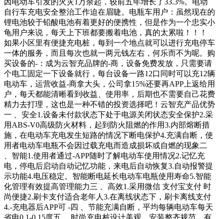
因电动车引发的火灾1万余起，较前五年增长了33.3%。电动
自行车充电安全整治工作迫在眉睫。电瓶车用户：虽然现在的
锂电池较于铅酸电池有着更好的便携性，但是作为一个忠实小
龟用户来说，每天上下班都要搬着电池，真的太累啦！！！
如果小区里有便捷充电桩，每到一个地点就可以进行充电停车
一体的服务，而且每次也就一两元钱左右，何乐而不为呢。购
买设备的-：成为云智充品牌的-商，设备免费发放，只需要请
个电工固定一下设备就行，每台设备一路12口同时可以充12辆
电动车，运营收益-商拿大头，公司拿15%还要再APP上返给用
户，每天都能清晰看到收益、使用率，后期也不需要自己花费
精力去打理，这也是一种不错的投资选择吧！云智充产品优势
一 、安全1.设备未付款状态下处于电源关闭状态安全保护2.采
用ABS-V0高级防火材料，起到防火阻燃的作用3.内部熔断措
施，在电动车充电发生短路的情况下断电保护4.充满自断，使
用者电动车电瓶不会因过载充电而造成损坏或自燃的现象二
、智能1.使用者通过-APP随时了解电动车使用情况2.记忆充
电，停电后启动自动记忆功能，来电后自动恢复3.自动报警提
示功能4.电压稳定。智能断电延长电动车电瓶使用寿命5.智能
化管理有效提高管理能力三 、高效1.采用微信 支付宝支付 时
尚便捷2.刷卡支付适合老年人3.在离线状态下，刷卡离线支付
4.-充电器后APP可 -四 、节能充满自断，平均每辆电动车每天
省电0.1-0.15度五 、时尚充电桩设计美观，安装整齐规范，有