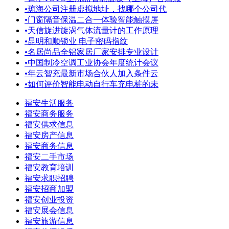
•
琼海公司注册虚拟地址，找哪个公司代
•
门窗隔音保温二合一体验智能触摸屏
•
天信旋进旋涡气体流量计的工作原理
•
昆明和顺锁业 电子密码指纹
•
名居尚品全铝家居厂家安排专业设计
•
中国制冷空调工业协会年度统计会议
•
年云智充最新市场合伙人加入条件云
•
如何评价智能电动自行车充电桩的未
福安生活服务
福安商务服务
福安供求信息
福安房产信息
福安商务信息
福安二手市场
福安教育培训
福安求职招聘
福安招商加盟
福安创业投资
福安展会信息
福安旅游信息