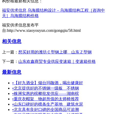
构价格最新相关信息：
福安供求信息
乌海膜结构设计－乌海膜结构工程［咨询中
天］乌海膜结构价格
福安供求信息发布平
台:http://www.xiaoyouyun.com/gongqiu/58.html
相关信息
上一篇：
想买好用的潍坊Ｃ型钢上哪＿山东Ｚ型钢
下一篇：
山东欢鑫商贸专业供应变速箱｜变速箱价格
最新信息
•
【好九酒业】烟台玛咖酒，喝出健康好
•
北京提供好的不锈钢一级板 不锈钢
•
株洲实惠的槟榔批发供应——湖南槟
•
重庆衣帽架 物超所值的太师椅推荐
•
山东口碑好的檩条生产基地＿建筑水泥
•
北京具有良好口碑的全国商品可追溯