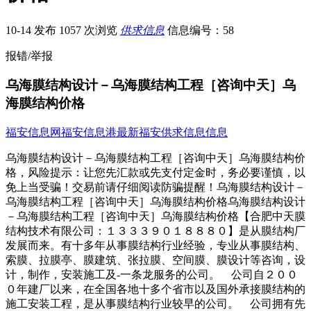
10-14 发布
1057 次浏览
供求信息
信息编号：58
报错/举报
乌海膜结构设计－乌海膜结构工程［咨询中天］乌
海膜结构价格
福安信息网
福安信息港
最新福安供求信息信息
乌海膜结构设计－乌海膜结构工程［咨询中天］乌海膜结构价
格，风险提示：让您先汇款或先支付定金时，务必要谨慎，以
免上当受骗！交易前请仔细阅读防骗提醒！乌海膜结构设计－
乌海膜结构工程［咨询中天］乌海膜结构价格乌海膜结构设计
－乌海膜结构工程［咨询中天］乌海膜结构价格【合肥中天膜
结构技术有限公司：１３３３９０１８８８０】是从膜结构厂
发展而来。有十多年从事膜结构行业经验，专业从事膜结构、
索膜、拉膜亭、膜建筑、张拉膜、空间膜、膜设计等咨询，设
计，制作，安装施工及-一条龙服务的公司。 公司自２００
０年建厂以来，在全国各地十多个省市以及国外承接膜结构的
施工安装工程，是从事膜结构行业较早的公司。 公司拥有先