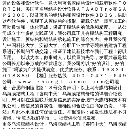
进的设备和设计软件：意大利著名膜结构设计和裁剪软件ＦＯ
ＲＴＥＮ、美国著名钢结构设计软件ＡＴＡＡＤＴｒｏ和ＳＡ
Ｐ２０００，以及著名的钢结构和膜设计软件３Ｄ３Ｓ，借助
这些软件件，实现了从膜结构的找形、荷载分析、裁剪加工的
互动反馈和一体化完成，保证了膜结构的优质和精度。 从公
司成立十年多的实践证明，我公司真正具有膜结构工程研究、
设计施工、膜结构和钢结构承包施工的综合实力。并且我公司
与中国科技大学、安徽大学、合肥工业大学等院校的建筑工程
系进行长期的互动交流，保证了建筑新技术在我们工程上得以
应用。 以诚为本，做事树人，以质量为先导，发展共赢是我
公司长期以来形成的经营理念。我公司将以“好的设计、好的
施工”竭诚为广大提供满意、优质的服务。联系：１３３３９
０１８８８０ 【桂】服务热线：４００－０４７１－６４９
公司-：ｗｗｗ．ｚｈｏｎｇｔｉａｎｍｏ．ｃｏｍ公司地
址：合肥市铜陵北路１８号免责声明：以上乌海膜结构设计－
乌海膜结构工程［咨询中天］乌海膜结构价格的详细介绍说
明，您可以在这里联系这条信息的卖家合肥中天膜结构技术有
限公司，该信息的真实性、准确性和合法性由商家负责。『本
站』对此不承担任何保证责任。举报投诉：如发现违法和不良
资讯，请 联系我们举报。。福安供求信息发布。
更多乌海膜结构设计－乌海膜结构工程［咨询中天］乌海膜结